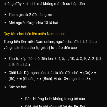
chóng, đầy kịch tính mà không mất đi sự hấp dẫn.
Tham gia từ 2 đến 4 người.
Mỗi người được chia 13 lá bài.
Quy tắc chơi tiến lên miền Nam online
Trong tiến lên miền Nam online, người chơi đánh bài theo
vòng, tuân theo thứ tự giá trị từ thấp đến cao.
Thứ tự xếp: Từ nhỏ đến lớn: 3, 4, 5, …, 10, J, Q, K, A, 2. (Lá
2 là lớn nhất).
Chất bài: Độ mạnh của chất từ lớn đến nhỏ: ♥ (Cơ) > ♦
(Rô) > ♣ (Chuồn) > ♠ (Bích). Ví dụ: 3♥ mạnh hơn 3♠.
Các bộ bài:
Rác: Những lá lẻ, không trong bộ nào.
Đôi: Hai lá bài cùng số (ví dụ: 5♥-5♦).