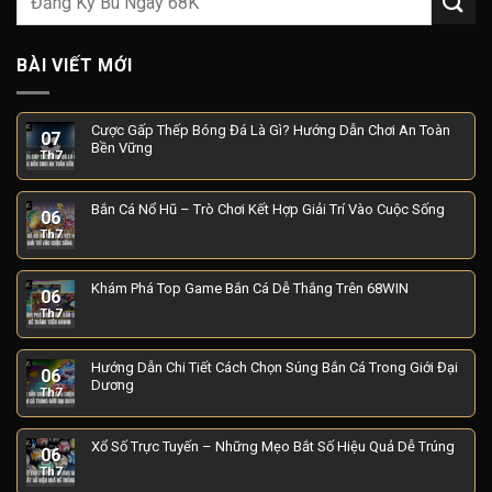
BÀI VIẾT MỚI
Cược Gấp Thếp Bóng Đá Là Gì? Hướng Dẫn Chơi An Toàn
07
Bền Vững
Th7
Bắn Cá Nổ Hũ – Trò Chơi Kết Hợp Giải Trí Vào Cuộc Sống
06
Th7
Khám Phá Top Game Bắn Cá Dễ Thắng Trên 68WIN
06
Th7
Hướng Dẫn Chi Tiết Cách Chọn Súng Bắn Cá Trong Giới Đại
06
Dương
Th7
Xổ Số Trực Tuyến – Những Mẹo Bắt Số Hiệu Quả Dễ Trúng
06
Th7