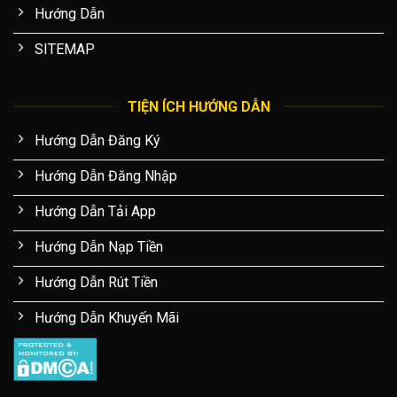
Hướng Dẫn
SITEMAP
TIỆN ÍCH HƯỚNG DẪN
Hướng Dẫn Đăng Ký
Hướng Dẫn Đăng Nhập
Hướng Dẫn Tải App
Hướng Dẫn Nạp Tiền
Hướng Dẫn Rút Tiền
Hướng Dẫn Khuyến Mãi