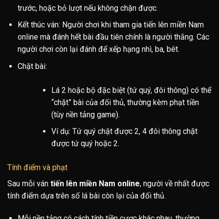
trước, hoặc bỏ lượt nếu không chặn được.
Kết thúc ván: Người chơi khi tham gia tiến lên miền Nam
online mà đánh hết bài đầu tiên chính là người thắng. Các
người chơi còn lại đánh để xếp hạng nhì, ba, bét.
Chặt bài:
Lá 2 hoặc bộ đặc biệt (tứ quý, đôi thông) có thể
“chặt” bài của đối thủ, thường kèm phạt tiền
(tùy nền tảng game).
Ví dụ: Tứ quý chặt được 2, 4 đôi thông chặt
được tứ quý hoặc 2.
Tính điểm và phạt
Sau mỗi ván
tiến lên miền Nam online
, người về nhất được
tính điểm dựa trên số lá bài còn lại của đối thủ.
Mỗi nền tảng có cách tính tiền cược khác nhau, thường