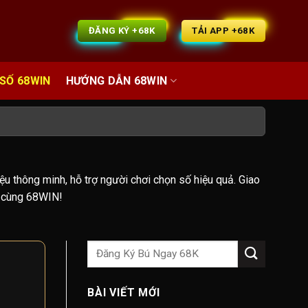
ĐĂNG KÝ +68K
TẢI APP +68K
 SỐ 68WIN
HƯỚNG DẪN 68WIN
ệu thông minh, hỗ trợ người chơi chọn số hiệu quả. Giao
i cùng 68WIN!
BÀI VIẾT MỚI