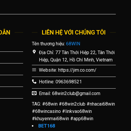
 DẪN
LIÊN HỆ VỚI CHÚNG TÔI
Tên thương hiệu:
68WIN
Địa Chỉ: 77 Tân Thới Hiệp 22, Tân Thới
Hiệp, Quận 12, Hồ Chí Minh, Vietnam
Website: https://jim.co.com/
Hotline: 0963698521
Email: 68win2club@gmail.com
TAG: #68win #68win2club #nhacai68win
#68wincasino #linkvao68win
#khuyenmai68win #app68win
BET168