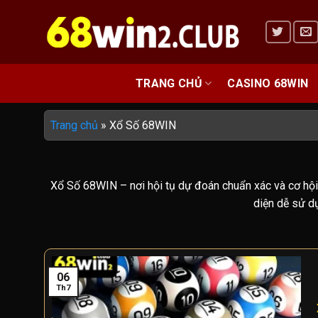
Skip
to
content
TRANG CHỦ
CASINO 68WIN
Trang chủ
»
Xổ Số 68WIN
Xổ Số 68WIN – nơi hội tụ dự đoán chuẩn xác và cơ hội t
diện dễ sử d
06
Th7