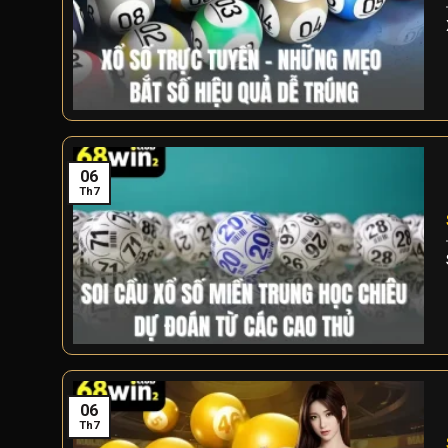
06
Th7
06
Th7