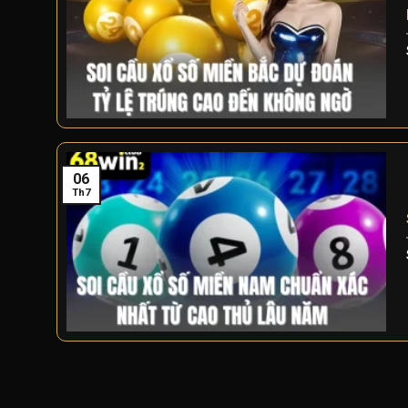
06
Th7