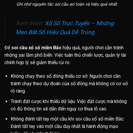
Ghi nhớ nguyên tắc soi cầu an toàn và hiệu quả nhất
Xem thêm:
Xổ Số Trực Tuyến – Những
Mẹo Bắt Số Hiệu Quả Dễ Trúng
Để
soi cầu xổ số miền Bắc
hiệu quả, người chơi cần tránh
những sai lầm phổ biến. Việc tuân thủ chiến lược, quản lý tài
chính hợp lý sẽ giảm thiểu rủi ro.
Không chạy theo số đông thiếu cơ sở: Người chơi cần
tránh chạy theo dự đoán của số đông mà không có cơ sở
rõ ràng.
Tránh đặt cược khi thiếu dữ liệu: Việc đặt cược mà không
có đủ thông tin sẽ dẫn đến nguy cơ thua lỗ cao.
Không đánh tất tay một cầu khi soi cầu xổ số miền Bắc:
Đánh tất tay vào một cầu duy nhất là hành động mạo