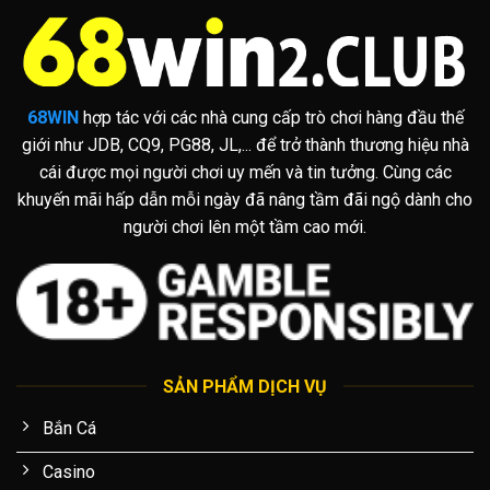
68WIN
hợp tác với các nhà cung cấp trò chơi hàng đầu thế
giới như JDB, CQ9, PG88, JL,... để trở thành thương hiệu nhà
cái được mọi người chơi uy mến và tin tưởng. Cùng các
khuyến mãi hấp dẫn mỗi ngày đã nâng tầm đãi ngộ dành cho
người chơi lên một tầm cao mới.
SẢN PHẨM DỊCH VỤ
Bắn Cá
Casino