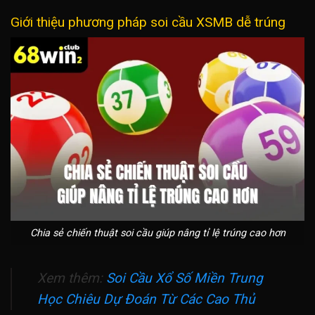
Giới thiệu phương pháp soi cầu XSMB dễ trúng
Chia sẻ chiến thuật soi cầu giúp nâng tỉ lệ trúng cao hơn
Xem thêm:
Soi Cầu Xổ Số Miền Trung
Học Chiêu Dự Đoán Từ Các Cao Thủ