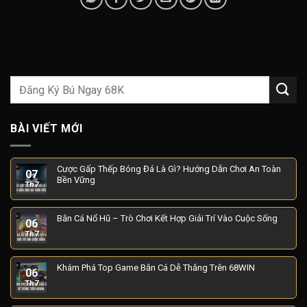
BÀI VIẾT MỚI
Cược Gấp Thếp Bóng Đá Là Gì? Hướng Dẫn Chơi An Toàn
07
Bền Vững
Th7
Bắn Cá Nổ Hũ – Trò Chơi Kết Hợp Giải Trí Vào Cuộc Sống
06
Th7
Khám Phá Top Game Bắn Cá Dễ Thắng Trên 68WIN
06
Th7