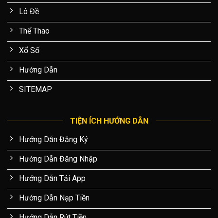
Lô Đề
Thể Thao
Xổ Số
Hướng Dẫn
SITEMAP
TIỆN ÍCH HƯỚNG DẪN
Hướng Dẫn Đăng Ký
Hướng Dẫn Đăng Nhập
Hướng Dẫn Tải App
Hướng Dẫn Nạp Tiền
Hướng Dẫn Rút Tiền