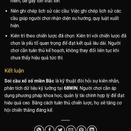
hiểm, dễ gây tổn thất lớn.
Nên ghi chép lịch sử các cầu: Việc ghi chép lịch sử các
cầu giúp người chơi nhận diện xu hướng, quy luật xuất
hiện.
Kiên trì theo chiến lược đã chọn: Kiên trì với chiến lược đã
chọn là yếu tố quan trọng để đạt kết quả lâu dài. Người
chơi cần tuân thủ kế hoạch, không thay đổi liên tục khi
chưa thấy hiệu quả tức thì.
Kết luận
Soi cầu xổ số miền Bắc
là kỹ thuật đòi hỏi sự kiên nhẫn,
phân tích dữ liệu kỹ lưỡng tại
68WIN
. Người chơi cần áp
dụng phương pháp khoa học, quản lý tài chính hợp lý để đạt
hiệu quả cao. Bằng cách tuân thủ chiến lược, họ sẽ tăng cơ
hội chiến thắng đáng kể.