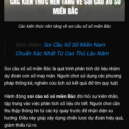
Các kiến thức nền tảng về soi cầu xổ số miền Bắc
Xem thêm:
Soi Cầu Xổ Số Miền Nam
Chuẩn Xác Nhất Từ Cao Thủ Lâu Năm
Soi cầu xổ số miền Bắc là quá trình phân tích dữ liệu nhằm
dự đoán con số may mắn. Người chơi sử dụng các phương
pháp thống kê, nghiên cứu lịch sử kết quả để tìm quy luật.
Hành động
soi cầu xổ số miền Bắc
đòi hỏi sự kiên nhẫn,
tập trung vào việc phân tích số liệu chi tiết. Người chơi cần
thu thập thông tin từ các kỳ quay trước để nhận diện xu
hướng. Điều này giúp xây dựng chiến lược dự đoán hiệu quả,
giảm thiểu rủi ro.