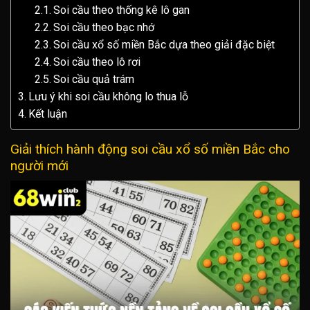
Soi cầu theo thống kê lô gan
Soi cầu theo bạc nhớ
Soi cầu xổ số miền Bắc dựa theo giải đặc biệt
Soi cầu theo lô rơi
Soi cầu quả trám
Lưu ý khi soi cầu không lo thua lỗ
Kết luận
Giải thích hành động soi cầu xổ số miền Bắc cho
người mới