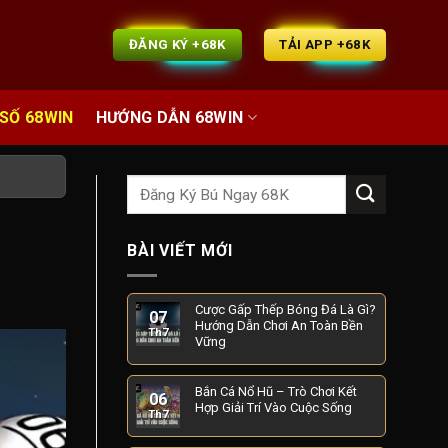
ĐĂNG KÝ +68K
TẢI APP +68K
 SỐ 68WIN
HƯỚNG DẪN 68WIN
BÀI VIẾT MỚI
Cược Gấp Thếp Bóng Đá Là Gì?
07
Hướng Dẫn Chơi An Toàn Bền
Th7
Vững
Bắn Cá Nổ Hũ – Trò Chơi Kết
06
Hợp Giải Trí Vào Cuộc Sống
Th7