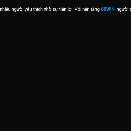
nhiều người yêu thích nhờ sự tiện lợi. Với nền tảng
68WIN
, người 
.