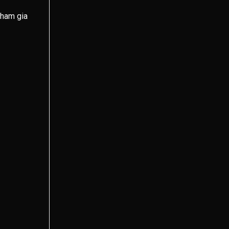
tham gia