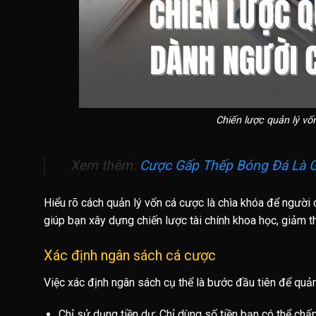
Chiến lược quản lý vố
Xem thêm:
Cược Gấp Thếp Bóng Đá Là 
Hiểu rõ cách quản lý vốn cá cược là chìa khóa để người
giúp bạn xây dựng chiến lược tài chính khoa học, giảm thi
Xác định ngân sách cá cược
Việc xác định ngân sách cụ thể là bước đầu tiên để quả
Chỉ sử dụng tiền dư: Chỉ dùng số tiền bạn có thể ch