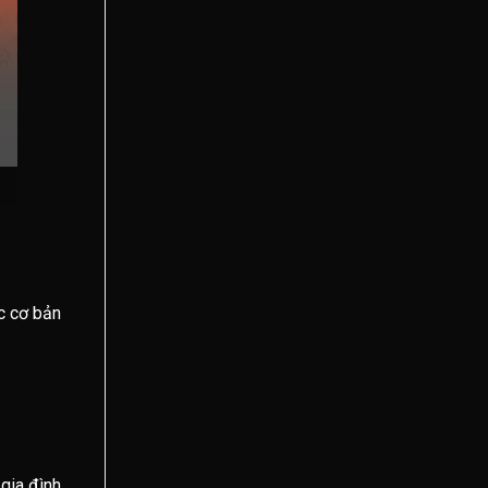
c cơ bản
gia đình