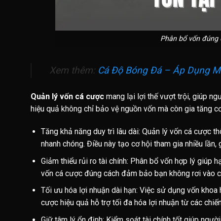
Phân bổ vốn đúng c
Xem thêm:
Cá Độ Bóng Đá – Áp Dụng M
Quản lý vốn cá cược
mang lại lợi thế vượt trội, giúp ngư
hiệu quả không chỉ bảo vệ nguồn vốn mà còn gia tăng cơ
Tăng khả năng duy trì lâu dài: Quản lý vốn cá cược th
nhanh chóng. Điều này tạo cơ hội tham gia nhiều lần, 
Giảm thiểu rủi ro tài chính: Phân bổ vốn hợp lý giúp h
vốn cá cược đúng cách đảm bảo bạn không rơi vào cản
Tối ưu hóa lợi nhuận dài hạn: Việc sử dụng vốn khoa 
cược hiệu quả hỗ trợ tối đa hóa lợi nhuận từ các chiế
Giữ tâm lý ổn định: Kiểm soát tài chính tốt giúp ngườ