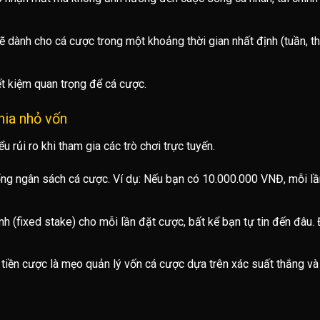
ẽ dành cho cá cược trong một khoảng thời gian nhất định (tuần, th
ết kiệm quan trọng để cá cược.
hia nhỏ vốn
u rủi ro khi tham gia các trò chơi trực tuyến.
ổng ngân sách cá cược. Ví dụ: Nếu bạn có 10.000.000 VNĐ, mỗi l
 (fixed stake) cho mỗi lần đặt cược, bất kể bạn tự tin đến đâu. 
 tiền cược là mẹo quản lý vốn cá cược dựa trên xác suất thắng và 