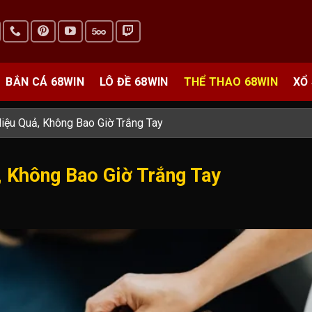
BẮN CÁ 68WIN
LÔ ĐỀ 68WIN
THỂ THAO 68WIN
XỔ
iệu Quả, Không Bao Giờ Trắng Tay
 Không Bao Giờ Trắng Tay