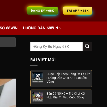
ĐĂNG KÝ +68K
TẢI APP +68K
 SỐ 68WIN
HƯỚNG DẪN 68WIN
BÀI VIẾT MỚI
Cược Gấp Thếp Bóng Đá Là Gì?
07
Hướng Dẫn Chơi An Toàn Bền
Th7
Vững
Bắn Cá Nổ Hũ – Trò Chơi Kết
06
Hợp Giải Trí Vào Cuộc Sống
Th7