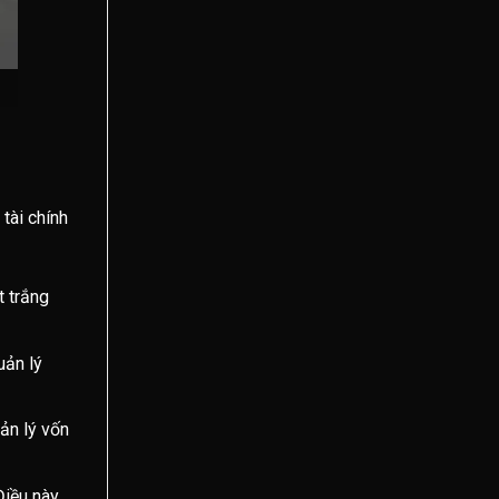
 tài chính
t trắng
uản lý
ản lý vốn
Điều này