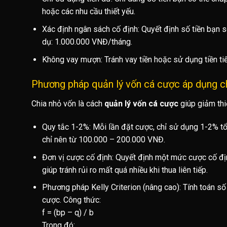
hoặc các nhu cầu thiết yếu.
Xác định ngân sách cố định: Quyết định số tiền bạn s
dụ: 1.000.000 VNĐ/tháng.
Không vay mượn: Tránh vay tiền hoặc sử dụng tiền ti
Phương pháp quản lý vốn cá cược áp dụng c
Chia nhỏ vốn là cách
quản lý vốn cá cược
giúp giảm thiể
Quy tắc 1-2%: Mỗi lần đặt cược, chỉ sử dụng 1-2% t
chỉ nên từ 100.000 – 200.000 VNĐ.
Đơn vị cược cố định: Quyết định một mức cược cố định
giúp tránh rủi ro mất quá nhiều khi thua liên tiếp.
Phương pháp Kelly Criterion (nâng cao): Tính toán số
cược. Công thức:
f = (bp – q) / b
Trong đó: