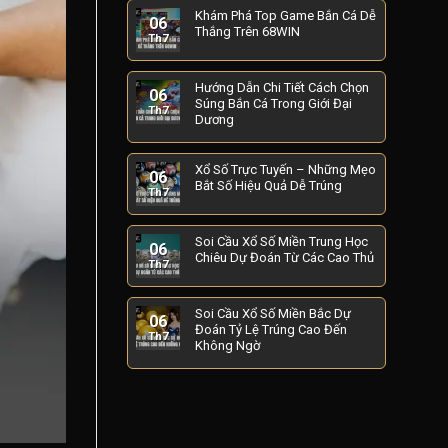
Khám Phá Top Game Bắn Cá Dễ
06
Thắng Trên 68WIN
Th7
Hướng Dẫn Chi Tiết Cách Chọn
06
Súng Bắn Cá Trong Giới Đại
Th7
Dương
Xổ Số Trực Tuyến – Những Mẹo
06
Bắt Số Hiệu Quả Dễ Trúng
Th7
Soi Cầu Xổ Số Miền Trung Học
06
Chiêu Dự Đoán Từ Các Cao Thủ
Th7
Soi Cầu Xổ Số Miền Bắc Dự
06
Đoán Tỷ Lệ Trúng Cao Đến
Th7
Không Ngờ